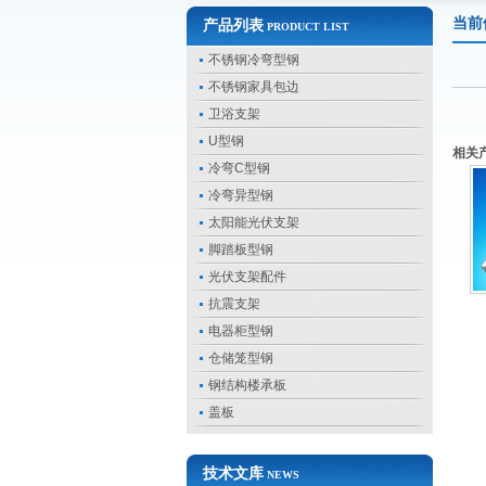
当前
产品列表
PRODUCT LIST
不锈钢冷弯型钢
不锈钢家具包边
卫浴支架
U型钢
相关
冷弯C型钢
冷弯异型钢
太阳能光伏支架
脚踏板型钢
光伏支架配件
抗震支架
电器柜型钢
仓储笼型钢
钢结构楼承板
盖板
技术文库
NEWS