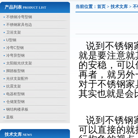
当前位置：
首页
>
技术文库
> 
产品列表
PRODUCT LIST
不锈钢冷弯型钢
不锈钢家具包边
卫浴支架
U型钢
说到不锈钢
冷弯C型钢
就是要注意就
冷弯异型钢
的安稳，可以
太阳能光伏支架
脚踏板型钢
再者，就另外
光伏支架配件
对于不锈钢家
抗震支架
其实也就是会
电器柜型钢
仓储笼型钢
钢结构楼承板
盖板
说到不锈钢
可以直接的就
技术文库
NEWS