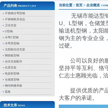
当前位置：
首页
> 企业概述
产品列表
COM
PRODUCT LIST
不锈钢冷弯型钢
无锡市能达型钢有
不锈钢家具包边
U、L型钢，仓储
卫浴支架
输送机型钢，太阳
U型钢
钢为主的专业企业
冷弯C型钢
冷弯异型钢
过硬。
太阳能光伏支架
脚踏板型钢
公司以良好的服务
光伏支架配件
坚持平等互利、恪
抗震支架
电器柜型钢
仁志士惠顾光临，
仓储笼型钢
钢结构楼承板
提供优质的产品，
盖板
大客户的承诺。
技术文库
NEWS