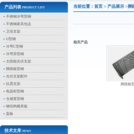
当前位置：
首页
>
产品展示
>脚
产品列表
PRODUCT LIST
不锈钢冷弯型钢
不锈钢家具包边
卫浴支架
U型钢
相关产品
冷弯C型钢
冷弯异型钢
太阳能光伏支架
脚踏板型钢
光伏支架配件
抗震支架
脚踏板
电器柜型钢
仓储笼型钢
钢结构楼承板
盖板
技术文库
NEWS